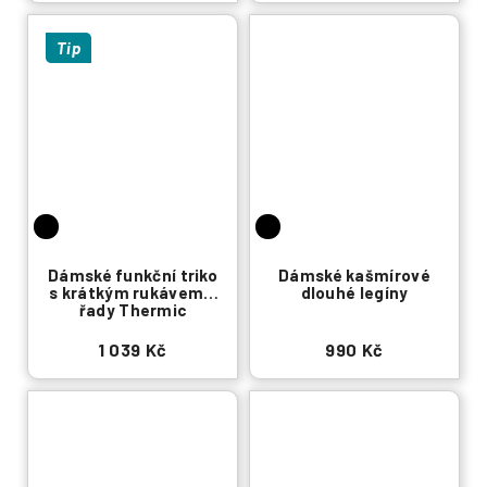
Tip
Dámské funkční triko
Dámské kašmírové
s krátkým rukávem z
dlouhé legíny
řady Thermic
1 039 Kč
990 Kč