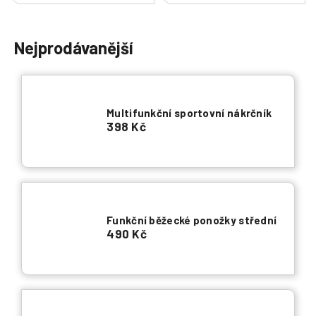
a
j
Nejprodávanější
í
t
?
Multifunkční sportovní nákrčník
398 Kč
HLEDAT
Funkční běžecké ponožky střední
490 Kč