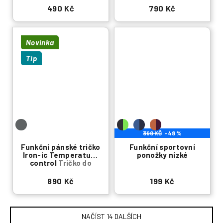
490 Kč
790 Kč
Novinka
Tip
390 KČ
–48 %
Funkční pánské tričko
Funkční sportovní
Iron-ic Temperature
ponožky nízké
control
Tričko do
horkých dní
890 Kč
199 Kč
NAČÍST 14 DALŠÍCH