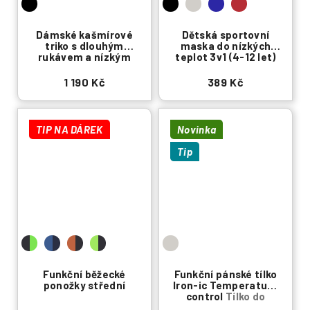
Dámské kašmírové
Dětská sportovní
triko s dlouhým
maska do nízkých
rukávem a nízkým
teplot 3v1 (4-12 let)
límečkem
1 190 Kč
389 Kč
TIP NA DÁREK
Novinka
Tip
Funkční běžecké
Funkční pánské tílko
ponožky střední
Iron-ic Temperature
control
Tílko do
horkých dní