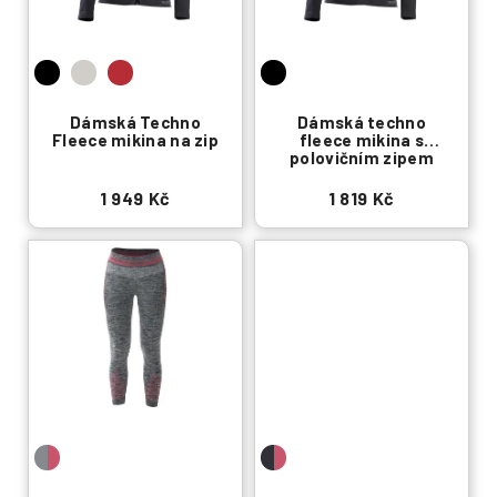
k
p
t
r
ů
o
d
u
Dámská Techno
Dámská techno
Fleece mikina na zip
fleece mikina s
k
polovičním zipem
t
1 949 Kč
1 819 Kč
ů