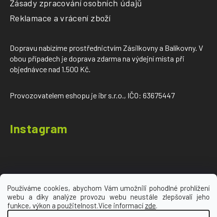
Zásady zpracování osobních údajů
Reklamace a vrácení zboží
Dopravu nabízíme prostřednictvím Zásilkovny a Balíkovny. V
obou případech je doprava zdarma na výdejní místa při
objednávce nad 1.500 Kč.
Provozovatelem eshopu je ibr s.r.o., IČO: 63675447
Instagram
Používáme cookies, abychom Vám umožnili pohodlné prohlížení
webu a díky analýze provozu webu neustále zlepšovali jeho
Sledovat na Instagramu
funkce, výkon a použitelnost.Více informací
zde
.