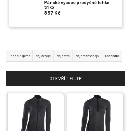
Pánské vysoce prodyšné lehké
triko
857 Kč
Ř
a
Doporučujeme
Nejlevnější
Nejdražší
Nejprodávanější
Abecedně
z
e
n
OTEVŘÍT FILTR
í
p
V
r
ý
o
p
d
i
u
s